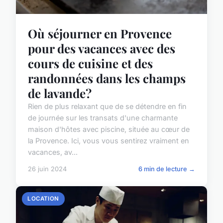
Où séjourner en Provence
pour des vacances avec des
cours de cuisine et des
randonnées dans les champs
de lavande?
Rien de plus relaxant que de se détendre en fin
de journée sur les transats d'une charmante
maison d'hôtes avec piscine, située au cœur de
la Provence. Ici, vous vous sentirez vraiment en
vacances, av...
26 juin 2024
6 min de lecture →
LOCATION