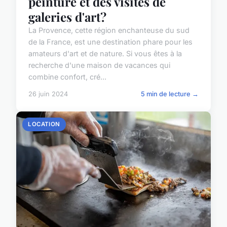
peinture et des visites de
galeries d'art?
La Provence, cette région enchanteuse du sud
de la France, est une destination phare pour les
amateurs d'art et de nature. Si vous êtes à la
recherche d'une maison de vacances qui
combine confort, cré...
26 juin 2024
5 min de lecture →
LOCATION